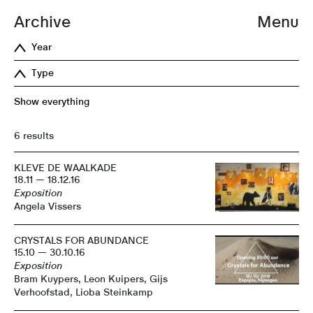
Archive
Menu
Year
Type
Show everything
6 results
KLEVE DE WAALKADE
18.11 — 18.12.16
Exposition
Angela Vissers
CRYSTALS FOR ABUNDANCE
15.10 — 30.10.16
Exposition
Bram Kuypers, Leon Kuipers, Gijs
Verhoofstad, Lioba Steinkamp