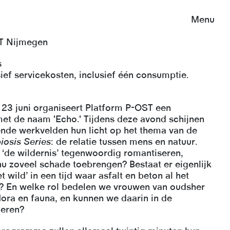
Menu
ST Nijmegen
s
ief servicekosten, inclusief één consumptie.
3 juni organiseert Platform P-OST een
et de naam 'Echo.' Tijdens deze avond schijnen
ende werkvelden hun licht op het thema van de
iosis Series
: de relatie tussen mens en natuur.
‘de wildernis’ tegenwoordig romantiseren,
 nu zoveel schade toebrengen? Bestaat er eigenlijk
t wild’ in een tijd waar asfalt en beton al het
 En welke rol bedelen we vrouwen van oudsher
flora en fauna, en kunnen we daarin in de
deren?