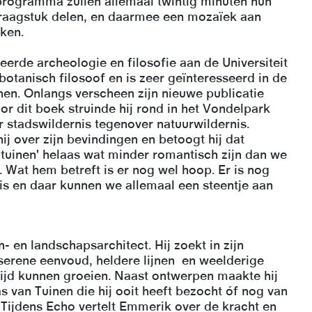
programma zullen allemaal twintig minuten hun
vraagstuk delen, en daarmee een mozaïek aan
ken.
eerde archeologie en filosofie aan de Universiteit
 botanisch filosoof en is zeer geïnteresseerd in de
nen. Onlangs verscheen zijn nieuwe publicatie
oor dit boek struinde hij rond in het Vondelpark
r stadswildernis tegenover natuurwildernis.
hij over zijn bevindingen en betoogt hij dat
tuinen' helaas wat minder romantisch zijn dan we
. Wat hem betreft is er nog wel hoop. Er is nog
is en daar kunnen we allemaal een steentje aan
in- en landschapsarchitect. Hij zoekt in zijn
serene eenvoud, heldere lijnen en weelderige
tijd kunnen groeien. Naast ontwerpen maakte hij
s van Tuinen die hij ooit heeft bezocht óf nog van
 Tijdens Echo vertelt Emmerik over de kracht en