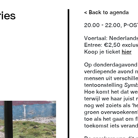
< Back to agenda
ies
20.00 - 22.00, P-O
Voertaal: Nederland
Entree: €2,50 exclus
Koop je ticket
hier
Op donderdagavond 2
verdiepende avond m
mensen uit verschill
tentoonstelling
Symb
Hoe komt het dat we 
terwijl we haar juist
nog wel zoiets als ‘he
groen overwoekeren?
toe als het gaat om 
toekomst iets veran