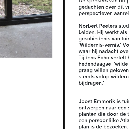
De sprekers van dit 
gedachten over dit 
perspectieven aanrei
Norbert Peeters
stud
Leiden. Hij werkt als
geschiedenis van tui
'Wildernis-vernis.' V
waar hij nadacht ove
Tijdens Echo vertelt 
hedendaagse 'wilde 
graag willen geloven
steeds volop wildern
bijdragen.'
Joost Emmerik
is tu
ontwerpen naar een 
planten die door de 
een persoonlijke Atla
plan is de bezoeken.