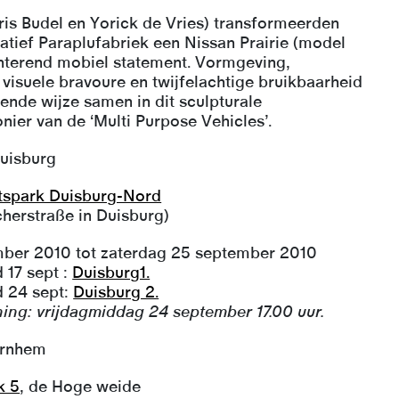
is Budel en Yorick de Vries) transformeerden
iatief Paraplufabriek een Nissan Prairie (model
onterend mobiel statement. Vormgeving,
 visuele bravoure en twijfelachtige bruikbaarheid
gende wijze samen in dit sculpturale
nier van de ‘Multi Purpose Vehicles’.
uisburg
tspark Duisburg-Nord
herstraße in Duisburg)
ember 2010 tot zaterdag 25 september 2010
17 sept :
Duisburg1.
 24 sept:
Duisburg 2.
ng: vrijdagmiddag 24 september 17.00 uur.
Arnhem
k 5
, de Hoge weide