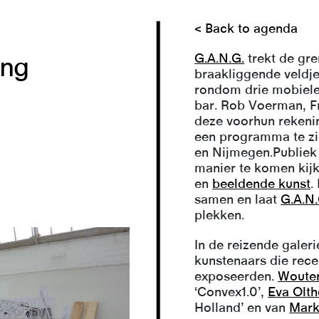
< Back to agenda
G.A.N.G.
trekt de gr
ung
braakliggende veldje
rondom drie mobiele
bar. Rob Voerman, F
deze voorhun rekeni
een programma te zie
en Nijmegen.Publiek
manier te komen kijke
en
beeldende kunst
.
samen en laat
G.A.N.
plekken.
In de reizende galer
kunstenaars die recen
exposeerden.
Woute
‘Convex1.0’,
Eva Olth
Holland’ en van
Mark