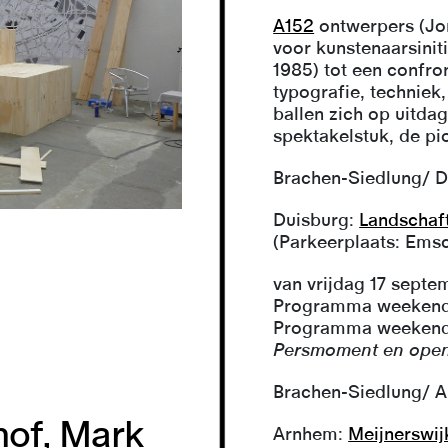
A152
ontwerpers (Jor
voor kunstenaarsinit
1985) tot een confr
typografie, techniek,
ballen zich op uitda
spektakelstuk, de pio
Brachen-Siedlung/ D
Duisburg:
Landschaf
(Parkeerplaats: Emsc
van vrijdag 17 sept
Programma weekend 
Programma weekend
Persmoment en openi
Brachen-Siedlung/ 
hof, Mark
Arnhem:
Meijnerswij