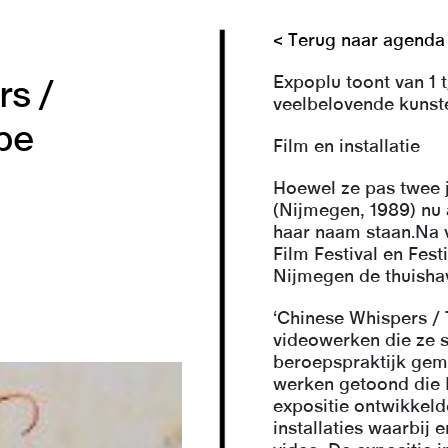
< Terug naar agenda
Expoplu toont van 1
s /
veelbelovende kunst
be
Film en installatie
Hoewel ze pas twee j
(Nijmegen, 1989) nu 
haar naam staan.Na v
Film Festival en Fest
Nijmegen de thuishav
‘Chinese Whispers / 
videowerken die ze s
beroepspraktijk gem
werken getoond die B
expositie ontwikkeld
installaties waarbij