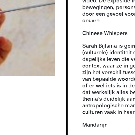
video. De expositie i
bewegingen, person
door een gevoel voor
oeuvre.
Chinese Whispers
Sarah Bijlsma is geï
(culturele) identiteit
dagelijks leven die 
context waar ze in 
zijn het verschil tu
van bepaalde woorden
of er wel iets is in 
dat werkelijk alles 
thema’s duidelijk aa
antropologische man
culturen vaak in haa
Mandarijn