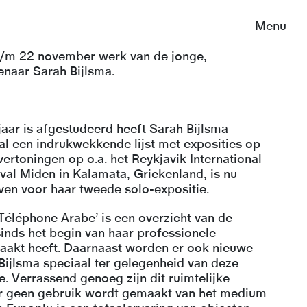
Menu
 t/m 22 november werk van de jonge,
enaar Sarah Bijlsma.
aar is afgestudeerd heeft Sarah Bijlsma
al een indrukwekkende lijst met exposities op
ertoningen op o.a. het Reykjavik International
ival Miden in Kalamata, Griekenland, is nu
en voor haar tweede solo-expositie.
Téléphone Arabe’ is een overzicht van de
inds het begin van haar professionele
aakt heeft. Daarnaast worden er ook nieuwe
ijlsma speciaal ter gelegenheid van deze
e. Verrassend genoeg zijn dit ruimtelijke
 er geen gebruik wordt gemaakt van het medium