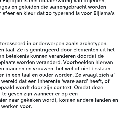
n Expoplu is een totaalervaring van objecten,
ages en geluiden die samengebracht worden
 sfeer en kleur dat zo typerend is voor Bijlsma’s
nteresseerd in onderwerpen zoals archetypen,
 en taal. Ze is geïntrigeerd door elementen uit het
van betekenis kunnen veranderen doordat de
geplaats worden veranderd. Voorbeelden hiervan
ssen mannen en vrouwen, het wel of niet bestaan
 in een taal en ouder worden. Ze vraagt zich af
de wereld dat een inherente ‘ware aard’ heeft, of
bepaald wordt door zijn context. Omdat deze
n te geven zijn wanneer er op een
ier naar gekeken wordt, komen andere landen en
r werken voor.