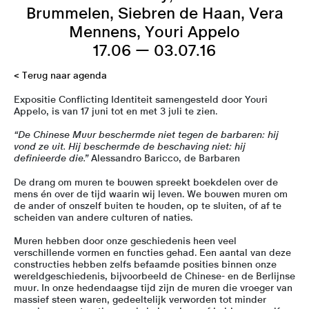
Brummelen, Siebren de Haan, Vera
Mennens, Youri Appelo
17.06 — 03.07.16
< Terug naar agenda
Expositie Conflicting Identiteit samengesteld door Youri
Appelo, is van 17 juni tot en met 3 juli te zien.
“De Chinese Muur beschermde niet tegen de barbaren: hij
vond ze uit. Hij beschermde de beschaving niet: hij
definieerde die.”
Alessandro Baricco, de Barbaren
De drang om muren te bouwen spreekt boekdelen over de
mens én over de tijd waarin wij leven. We bouwen muren om
de ander of onszelf buiten te houden, op te sluiten, of af te
scheiden van andere culturen of naties.
Muren hebben door onze geschiedenis heen veel
verschillende vormen en functies gehad. Een aantal van deze
constructies hebben zelfs befaamde posities binnen onze
wereldgeschiedenis, bijvoorbeeld de Chinese- en de Berlijnse
muur. In onze hedendaagse tijd zijn de muren die vroeger van
massief steen waren, gedeeltelijk verworden tot minder