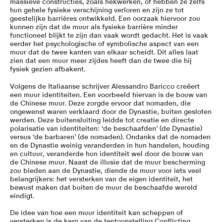
massieve constructies, zoals hekwerken, of hebben ze zelfs
hun gehele fysieke verschijning verloren en zijn ze tot
geestelijke barrières ontwikkeld. Een oorzaak hiervoor zou
kunnen zijn dat de muur als fysieke barrière minder
functioneel blijkt te zijn dan vaak wordt gedacht. Het is vaak
eerder het psychologische of symbolische aspect van een
muur dat de twee kanten van elkaar scheidt. Dit alles laat
zien dat een muur meer zijdes heeft dan de twee die hij
fysiek gezien afbakent.
Volgens de Italiaanse schrijver Alessandro Baricco creëert
een muur identiteiten. Een voorbeeld hiervan is de bouw van
de Chinese muur. Deze zorgde ervoor dat nomaden, die
ongewenst waren verklaard door de Dynastie, buiten gesloten
werden. Deze buitensluiting leidde tot creatie en directe
polarisatie van identiteiten: ‘de beschaafden’ (de Dynastie)
versus ‘de barbaren’ (de nomaden). Ondanks dat de nomaden
en de Dynastie weinig veranderden in hun handelen, houding
en cultuur, veranderde hun identiteit wel door de bouw van
de Chinese muur. Naast de illusie dat de muur bescherming
zou bieden aan de Dynastie, diende de muur voor iets veel
belangrijkers: het versterken van de eigen identiteit, het
bewust maken dat buiten de muur de beschaafde wereld
eindigt.
De idee van hoe een muur identiteit kan scheppen of
versterken is de kern van de tentoonstelling Conflicting