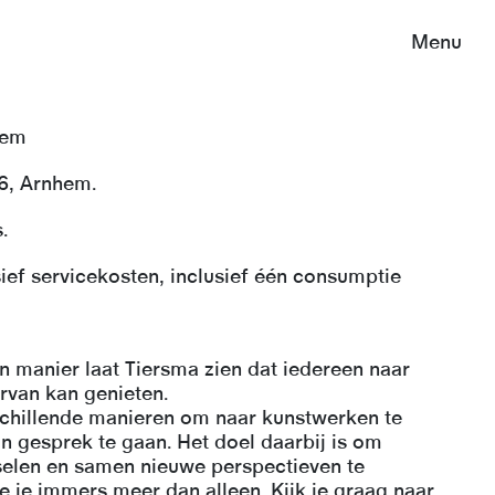
Menu
hem
6, Arnhem.
.
ief servicekosten, inclusief één consumptie
manier laat Tiersma zien dat iedereen naar
ervan kan genieten.
rschillende manieren om naar kunstwerken te
in gesprek te gaan. Het doel daarbij is om
selen en samen nieuwe perspectieven te
 je immers meer dan alleen. Kijk je graag naar