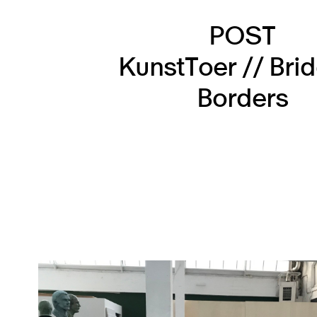
POST
KunstToer // Bri
Borders