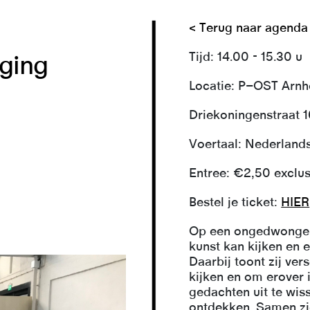
< Terug naar agenda
Tijd: 14.00 - 15.30 u
dging
Locatie: P–OST Arn
Driekoningenstraat 1
Voertaal: Nederlands
Entree: €2,50 exclus
Bestel je ticket:
HIER
Op een ongedwongen 
kunst kan kijken en 
Daarbij toont zij ve
kijken en om erover 
gedachten uit te wis
ontdekken. Samen zie