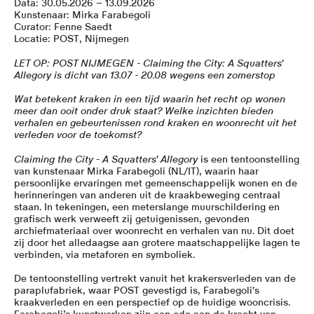
Data:
30.05.2026 – 13.09.2026
Kunstenaar:
Mirka Farabegoli
Curator:
Fenne Saedt
Locatie:
POST, Nijmegen
LET OP: POST NIJMEGEN - Claiming the City: A Squatters'
Allegory is dicht van 13.07 - 20.08 wegens een zomerstop
Wat betekent kraken in een tijd waarin het recht op wonen
meer dan ooit onder druk staat?
Welke inzichten bieden
verhalen en gebeurtenissen rond kraken en woonrecht uit het
verleden voor de toekomst?
Claiming the City
-
A Squatters' Allegory
is een tentoonstelling
van kunstenaar Mirka Farabegoli (NL/IT), waarin haar
persoonlijke ervaringen met gemeenschappelijk wonen en de
herinneringen van anderen uit de kraakbeweging centraal
staan. In tekeningen, een meterslange muurschildering en
grafisch werk verweeft zij getuigenissen, gevonden
archiefmateriaal over woonrecht en verhalen van nu. Dit doet
zij door het alledaagse aan grotere maatschappelijke lagen te
verbinden, via metaforen en symboliek.
De tentoonstelling vertrekt vanuit het krakersverleden van de
paraplufabriek, waar POST gevestigd is, Farabegoli's
kraakverleden en een perspectief op de huidige wooncrisis.