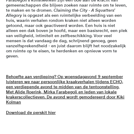
Farabegoli’s kunstwerken zijn een ode aan de kracht van
gemeenschappen die blijven zoeken naar ruimte om te leven,
te maken en te dromen.
Claiming the City - A Squatters'
Allegory
is opgezet als een ruimtelijke verbeelding van een
huis, waarin verhalen rondom kraken niet alleen worden
getoond, maar ook geactiveerd worden. Een huis is niet
alleen een dak boven je hoofd, maar een basisrecht, een plek
van veiligheid, intimiteit en zelfbeschikking. Voor veel
mensen is dat vandaag de dag, schrijnend genoeg, geen
vanzelfsprekendheid - en juist daarom blijft het noodzakelijk
om ruimte op te eisen, te herdenken en opnieuw vorm te
geven.
Behoefte aan verdieping? Op
woensdagavond 9 september
luisteren we naar persoonlijke kraakverhalen tijdens ECHO,
een verdiepende avond te midden van de tentoonstelling.
Met Alide Roerink, Mirka Farabegoli en leden van lokale
krakerscollectieven. De avond wordt gemodereerd door Kiki
Kolman
Download de perskit hier