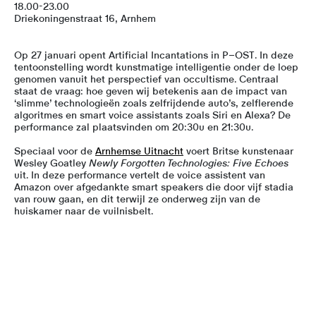
18.00-23.00
Driekoningenstraat 16, Arnhem
Op 27 januari opent Artificial Incantations in P–OST. In deze
tentoonstelling wordt kunstmatige intelligentie onder de loep
genomen vanuit het perspectief van occultisme. Centraal
staat de vraag: hoe geven wij betekenis aan de impact van
‘slimme’ technologieën zoals zelfrijdende auto’s, zelflerende
algoritmes en smart voice assistants zoals Siri en Alexa? De
performance zal plaatsvinden om 20:30u en 21:30u.
Speciaal voor de
Arnhemse Uitnacht
voert Britse kunstenaar
Wesley Goatley
Newly Forgotten Technologies: Five Echoes
uit. In deze performance vertelt de voice assistent van
Amazon over afgedankte smart speakers die door vijf stadia
van rouw gaan, en dit terwijl ze onderweg zijn van de
huiskamer naar de vuilnisbelt.