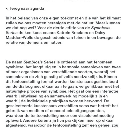
< Terug naar agenda
In het belang van onze eigen toekomst en die van het klimaat
zullen we ons moeten herenigen met de natuur. Maar kunnen
we dat nog wel? Voor de derde editie van de
Symbiosis
Series
duiken kunstenaars Katrein Breukers en Daisy
Madden-Wells de geschiedenis van tuinen in en bevragen de
relatie van de mens en natuur.
De naam
Symbiosis Series
is ontleend aan het fenomeen
symbiose: het langdurig en in harmonie samenleven van twee
of meer organismen van verschillende soorten, waarbij het
samenleven op zich gunstig of zelfs noodzakelijk is. Binnen
dit tentoonstelling format worden kunstenaars gestimuleerd
om de dialoog met elkaar aan te gaan, vergelijkbaar met het
natuurlijke proces van symbiose. Het gaat om een interactie
waarbij uitwisseling en samenwerking mogelijk zijn en
waarbij de individuele praktijken worden hervormd. De
geselecteerde kunstenaars verschillen soms wat betreft het
gebruik van medium of conceptuele uitgangspunten,
waardoor de tentoonstelling meer een visuele ontmoeting
oplevert. Andere keren zijn hun praktijken meer op elkaar
afgestemd, waardoor de tentoonstelling zelf één geheel zou