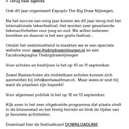
< Terug naar agenda
Ook dit jaar organiseert Expoplu The Big Draw Nijmegen.
Na het succes van vorig jaar komen we dit jaar terug met het
internationale tekenfestival. Het worden zeer gevarieerde
tekenactiviteiten voor jong en oud. We willen iedereen
bereiken en daarom is het een gratis festival…
Omdat het veelomvattend is maakten we er een speciale
website voor:
www.thebigdrawnijmegen.nl
en een
Facebookpagina Thebigdrawnijmegen
Voor scholen en bedrijven is het op 10 en 11 september.
Zowel Basisscholen als middelbare scholen kunnen zich
aanmelden bij info@anitawaltman.nl. Maar wees er snel bij
want de plaatsen zijn beperkt!
Voor algemeen publiek is het op 12 en 13 september.
Kijk even in het zeer uitgebreide programma dat plaats vindt
in de binnenstad en het Honig terrrein en blok de tijden van
je favoriete activiteiten.
Download hier de festivalkrant
DOWNLOADLINK