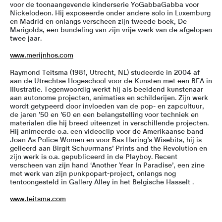
voor de toonaangevende kinderserie YoGabbaGabba voor
Nickelodeon. Hij exposeerde onder andere solo in Luxemburg
en Madrid en onlangs verscheen zijn tweede boek, De
Marigolds, een bundeling van zijn vrije werk van de afgelopen
twee jaar.
www.merijnhos.com
Raymond Teitsma (1981, Utrecht, NL) studeerde in 2004 af
aan de Utrechtse Hogeschool voor de Kunsten met een BFA in
Illustratie. Tegenwoordig werkt hij als beeldend kunstenaar
aan autonome projecten, animaties en schilderijen. Zijn werk
wordt getypeerd door invloeden van de pop- en zapcultuur,
de jaren ’50 en ’60 en een belangstelling voor techniek en
materialen die hij breed uiteenzet in verschillende projecten.
Hij animeerde o.a. een videoclip voor de Amerikaanse band
Joan As Police Women en voor Bas Haring’s Wisebits, hij is
gelieerd aan Birgit Schuurmans’ Prints and the Revolution en
zijn werk is o.a. gepubliceerd in de Playboy. Recent
verscheen van zijn hand ‘Another Year In Paradise’, een zine
met werk van zijn punkpopart-project, onlangs nog
tentoongesteld in Gallery Alley in het Belgische Hasselt .
www.teitsma.com