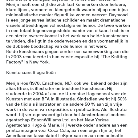
Merijn heeft een stijl die zich laat kenmerken door heldere,
klare lijnen, vormen- en kleurgebruik waarin hij op een bijna
minimalistische manier figuurlijke vormen neerzet. Raymond
is een jonge surrealistische schilder en maakt dramatische,
visuele afbeeldingen vol nostalgie en humor. De twee werken
in een totaal tegenovergestelde manier van elkaar. Toch is er
een sterke overeenkomst in het werk van beide kunstenaars
te vinden, die ligt in de onderwerpen en dan voornamelijk in
de dubbele boodschap van de humor in het werk.
Beide kunstenaars gingen eerder een samenwerking aan die
in 2003 resulteerde in hun eerste expositie bij “The Knitting
Factory” in New York.
Kunstenaars Biografieën
Merijn Hos (1978, Enschede, NL), ook wel bekend onder zijn
alias Bfree, is illustrator en beeldend kunstenaar. Hij
studeerde in 2004 af aan de Utrechtse Hogeschool voor de
Kunsten met een BFA in Illustratie. Sindsdien werkt hij 50%
van de tijd als illustrator en de andere 50 % aan zijn vrije
werk in de vorm van exposities en publicaties. Als illustrator
wordt hij vertegenwoordigd door het Amsterdams/Londens
agentschap EdsonWilliams Ltd. en het New Yorkse
Agentschap Hugo & Marie. Hij werkte onder andere aan een
printcampagne voor Coca Cola, aan een eigen lijn bij het
Amerikaanse tassenlabel LeSportsac en aan een animatie