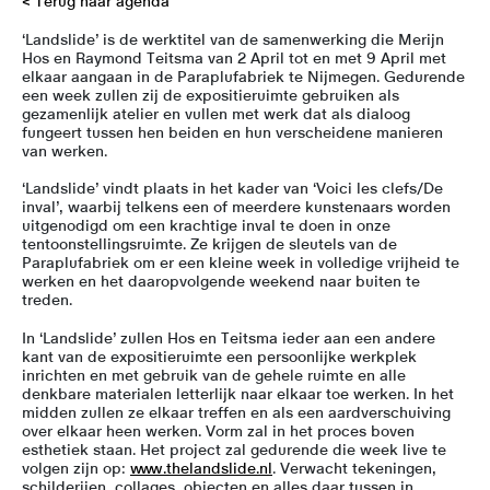
< Terug naar agenda
‘Landslide’ is de werktitel van de samenwerking die Merijn
Hos en Raymond Teitsma van 2 April tot en met 9 April met
elkaar aangaan in de Paraplufabriek te Nijmegen. Gedurende
een week zullen zij de expositieruimte gebruiken als
gezamenlijk atelier en vullen met werk dat als dialoog
fungeert tussen hen beiden en hun verscheidene manieren
van werken.
‘Landslide’ vindt plaats in het kader van ‘Voici les clefs/De
inval’, waarbij telkens een of meerdere kunstenaars worden
uitgenodigd om een krachtige inval te doen in onze
tentoonstellingsruimte. Ze krijgen de sleutels van de
Paraplufabriek om er een kleine week in volledige vrijheid te
werken en het daaropvolgende weekend naar buiten te
treden.
In ‘Landslide’ zullen Hos en Teitsma ieder aan een andere
kant van de expositieruimte een persoonlijke werkplek
inrichten en met gebruik van de gehele ruimte en alle
denkbare materialen letterlijk naar elkaar toe werken. In het
midden zullen ze elkaar treffen en als een aardverschuiving
over elkaar heen werken. Vorm zal in het proces boven
esthetiek staan. Het project zal gedurende die week live te
volgen zijn op:
www.thelandslide.nl
. Verwacht tekeningen,
schilderijen, collages, objecten en alles daar tussen in.