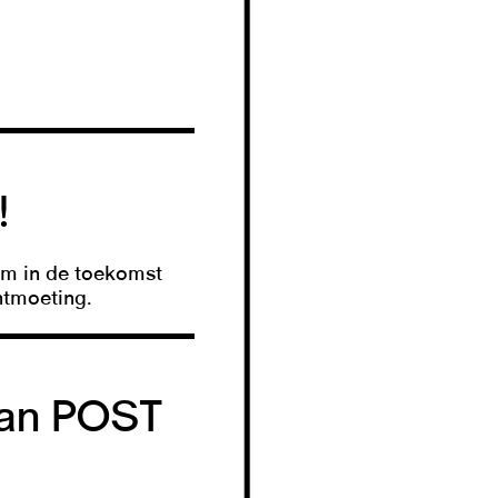
!
em in de toekomst
ntmoeting.
van POST