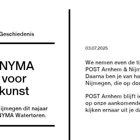
Geschiedenis
03.07.2025
e NYMA
We nemen even de tij
POST Arnhem & Nijme
 voor
Daarna ben je van h
Nijmegen, die op do
kunst
POST Arnhem blijft i
op onze aankomende 
ijmegen dit najaar
kijken ernaar uit je
e NYMA Watertoren.