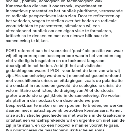
sociaal, politiek, ecologisch en technologisch vlak.
Kunstwerken die vanuit onderzoek, experiment en
innovatieve presentaties het publiek pluriforme, verrassende
en radicale perspectieven laten zien. Door te reflecteren op
het verleden, vragen te stellen over het heden en radicale
vooruitzichten te presenteren, stimuleren wij een
uiteenlopend publiek om een eigen visie te formuleren,
kritisch na te denken en met een nieuwe blik naar de
samenleving te kijken.
POST refereert aan het voorzetsel ‘post-’ als positie van waar
wij uit opereren; een tussenperiode waarin het verleden nog
niet volledig is losgelaten en de toekomst langzaam
doorsijpelt in het heden. Zo blijft het activistische
gedachtegoed waaruit POST voortkomt de kern van wie wij
zijn. Als samenleving worden wij momenteel geconfronteerd
met verschillende crises en uitdagingen, zoals de polarisatie
die omslaat in racisme en geweld, de ecologische crisis, de
vele militaire conflicten, de dreiging van AI of de steeds
groter wordende ongelijkheid in de samenleving. We voelen
als platform de noodzaak om deze onderwerpen
bespreekbaar te maken en een podium te bieden, en werken
daarom met maatschappelijk betrokken kunstenaars. Vanuit
onze activistische geschiedenis met wortels in de kraakscene
ontstaat een vanzelfsprekende wil en urgentie om niet aan de
zijlijn te staan, en op een hoopvolle manier vooruit te gaan.
Wij positioneren de maatschappijkritische en soms