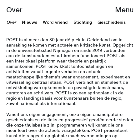
Over
Menu
Over
Nieuws
Word vriend
Stichting
Geschiedenis
POST is al meer dan 30 jaar dé plek in Gelderland om in
aanraking te komen met actuele en kritische kunst. Opgericht
in de universiteitsstad Nijmegen en sinds 2019 verbonden
aan de kunstacademiestad Arnhem functioneert POST als
een interlokaal platform waar theorie en praktijk
samenkomen. POST ontwikkelt tentoonstellingen en
activiteiten vanuit urgente verhalen en actuele
maatschappelijke thema’s waar engagement, experiment en
uitwisseling centraal staan. POST verbindt en stimuleert de
ontwikkeling van opkomende en gevestigde kunstenaars,
curatoren en schrijvers. POST is zo een springplank in de
regio en landingsbasis voor kunstenaars buiten de regio,
zowel nationaal als internationaal.
Vanuit ons eigen engagement, onze eigen emancipatoire
geschiedenis en de links en progressief georiënteerde steden
die onze thuisbasis zijn, programmeren wij kunst die ons
meer leert over de actuele vraagstukken. POST presenteert
kunst die reageert op globale machtsverhoudingen op