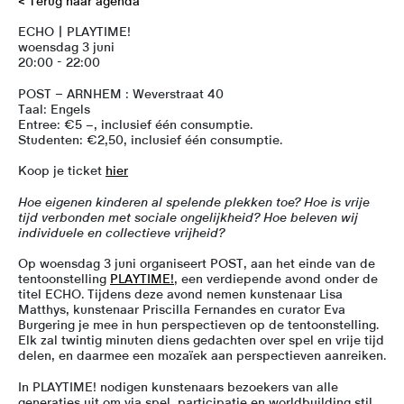
< Terug naar agenda
ECHO | PLAYTIME!
woensdag 3 juni
20:00 - 22:00
POST – ARNHEM : Weverstraat 40
Taal: Engels
Entree: €5 –, inclusief één consumptie.
Studenten: €2,50, inclusief één consumptie.
Koop je ticket
hier
Hoe eigenen kinderen al spelende plekken toe? Hoe is vrije
tijd verbonden met sociale ongelijkheid? Hoe beleven wij
individuele en collectieve vrijheid?
Op woensdag 3 juni organiseert POST, aan het einde van de
tentoonstelling
PLAYTIME!
, een verdiepende avond onder de
titel ECHO. Tijdens deze avond nemen
kunstenaar Lisa
Matthys, kunstenaar Priscilla Fernandes en curator Eva
Burgering
je mee in hun perspectieven op de tentoonstelling.
Elk zal twintig minuten diens gedachten over spel en vrije tijd
delen, en daarmee een mozaïek aan perspectieven aanreiken.
In PLAYTIME! nodigen kunstenaars bezoekers van alle
generaties uit om via spel, participatie en worldbuilding stil