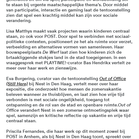
te staan bij urgente maatschappelijke thema’s. Door middel
van participatie, interactie en gaming laat de tentoonstelling
zien dat spel een krachtig middel kan zijn voor sociale
verandering.
Lisa Matthys
maakt vaak projecten waarin kinderen centraal
staan, zo ook voor POST. Door spel te verbinden met sociaal-
politieke contexten, positioneert ze het als ruimte voor verzet,
verbeelding en alternatieve vormen van samenleven. Haar
bouwspeelplaats
De Werf
laat zien hoe kinderen zich de
brtaakliggende stukjes land in de stad toegeigenen. In een
vraaggesprek met PLAYTIME!-curator Bas Hendrikx vertelt ze
meer over haar werk en zienswijze.
Eva Burgering
, curator van de tentoonstelling
Out of Office
(Still Here)
bij Nest in Den Haag, vertelt meer over haar
expositie, die onderzoekt hoe mensen de zomervakantie
beleven wanneer ze thuisblijven, en laat zien hoe vrije tijd
verbonden is met sociale ongelijkheid, toegang tot
ontspanning en de rol van de stad en openbare ruimte.
Out of
Office
verandert Nest in een zomerse ontmoetingsplek waar
spel, samenzijn en kritische reflectie op vakantie en vrije tijd
centraal staan.
Priscila Fernandes
, die haar werk op dit moment zowel bij
POST in Arnhem, als bij Nest in Den Haag toont, spreekt over