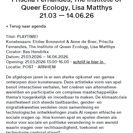
Queer Ecology, Lisa Matthys
21.03 — 14.06.26
< Terug naar agenda
Titel: PLAYTIME!
Kunstenaars: Eloïse Bonneviot & Anne de Boer, Priscila
Fernandes, The Institute of Queer Ecology, Lisa Matthys
Curator: Bas Hendrikx
Datum: 21.03.2026 – 14.06.2026
Opening: 21.03.2026 13.00-16.00 -
schrijf je hier in
Locatie: POST - ARNHEM
De afgelopen jaren is er een sterke opkomst van games
ontworpen door kunstenaars. Deze artistieke vorm van spel
benut interactieve verhalen, het creëren van alternatieve
werelden en participatie om complexe maatschappelijke
thema’s toegankelijk en invoelbaar te maken. De klimaatcrisis
manifesteert zich steeds tastbaarder, gender- en
migratiekwesties verdelen onze samenleving en
technologische ontwikkelingen zoals AI roepen ethische en
sociale vragen op. Hoe kunnen spel en spelen dienen als
motor voor sociale en politieke verandering in een wereld
waarin vragen over rechtvaardigheid, toekomst en
technologie centraal staan?