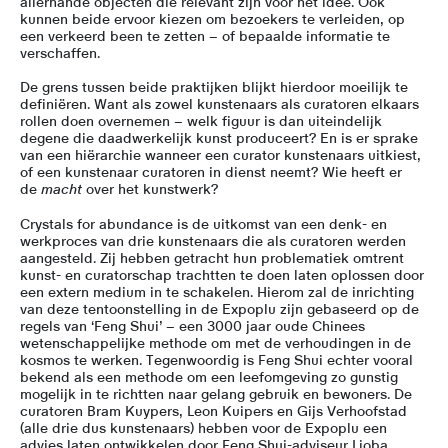
allerhande objecten die relevant zijn voor het idee. Ook
kunnen beide ervoor kiezen om bezoekers te verleiden, op
een verkeerd been te zetten – of bepaalde informatie te
verschaffen.
De grens tussen beide praktijken blijkt hierdoor moeilijk te
definiëren. Want als zowel kunstenaars als curatoren elkaars
rollen doen overnemen – welk figuur is dan uiteindelijk
degene die daadwerkelijk kunst produceert? En is er sprake
van een hiërarchie wanneer een curator kunstenaars uitkiest,
of een kunstenaar curatoren in dienst neemt? Wie heeft er
de
macht
over het kunstwerk?
Crystals for abundance is de uitkomst van een denk- en
werkproces van drie kunstenaars die als curatoren werden
aangesteld. Zij hebben getracht hun problematiek omtrent
kunst- en curatorschap trachtten te doen laten oplossen door
een extern medium in te schakelen. Hierom zal de inrichting
van deze tentoonstelling in de Expoplu zijn gebaseerd op de
regels van ‘Feng Shui’ – een 3000 jaar oude Chinees
wetenschappelijke methode om met de verhoudingen in de
kosmos te werken. Tegenwoordig is Feng Shui echter vooral
bekend als een methode om een leefomgeving zo gunstig
mogelijk in te richtten naar gelang gebruik en bewoners. De
curatoren Bram Kuypers, Leon Kuipers en Gijs Verhoofstad
(alle drie dus kunstenaars) hebben voor de Expoplu een
advies laten ontwikkelen door Feng Shui-adviseur Lioba