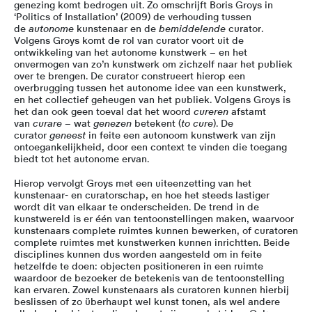
genezing komt bedrogen uit. Zo omschrijft Boris Groys in
‘Politics of Installation’ (2009) de verhouding tussen
de
autonome
kunstenaar en de
bemiddelende
curator.
Volgens Groys komt de rol van curator voort uit de
ontwikkeling van het autonome kunstwerk – en het
onvermogen van zo’n kunstwerk om zichzelf naar het publiek
over te brengen. De curator construeert hierop een
overbrugging tussen het autonome idee van een kunstwerk,
en het collectief geheugen van het publiek. Volgens Groys is
het dan ook geen toeval dat het woord
cureren
afstamt
van
curare
– wat
genezen
betekent (
to cure
). De
curator
geneest
in feite een autonoom kunstwerk van zijn
ontoegankelijkheid, door een context te vinden die toegang
biedt tot het autonome ervan.
Hierop vervolgt Groys met een uiteenzetting van het
kunstenaar- en curatorschap, en hoe het steeds lastiger
wordt dit van elkaar te onderscheiden. De trend in de
kunstwereld is er één van tentoonstellingen maken, waarvoor
kunstenaars complete ruimtes kunnen bewerken, of curatoren
complete ruimtes met kunstwerken kunnen inrichtten. Beide
disciplines kunnen dus worden aangesteld om in feite
hetzelfde te doen: objecten positioneren in een ruimte
waardoor de bezoeker de betekenis van de tentoonstelling
kan ervaren. Zowel kunstenaars als curatoren kunnen hierbij
beslissen of zo überhaupt wel kunst tonen, als wel andere