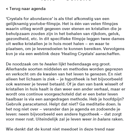
< Terug naar agenda
‘Crystals for abundance’ is als titel afkomstig van een
gelijknamig youtube-filmpje. Het is één van velen filmpjes
waarin uitleg wordt gegeven over stenen en kristallen die je
behulpzaam zouden zijn in het behalen van rijkdom, geluk,
gezondheid, etc. In dit specifieke filmpje leggen twee dames
uit welke kristallen je in huis moet halen – en waar te
plaatsen, om je levensdoelen te kunnen bereiken. Vervolgens
kun je via een weblink deze ‘Healing Crystals’ aanschaffen.
De noodzaak om te
healen
lijkt hedendaags erg groot.
Allerhande soorten middelen en methodes worden geprezen
en verkocht om de kwalen van het leven te genezen. En niet
alleen het lichaam is ziek – je hypotheek is het bijvoorbeeld
ook wanneer je teveel betaald. Of je dan van bank wisselt of
kristallen in huis haalt is dan weer een ander verhaal, maar er
wordt ons continue voorgeschoteld dat er een beter leven
haalbaar is via een aangedragen methode. Heb je hoofdpijn?
Gebruik paracetamol. Helpt dat niet? Ga meditatie doen. Is
het nog niet over – verander dan je agenda en zodoende je
leven: neem bijvoorbeeld een andere hypotheek – dat zorgt
voor meer rust. Uiteindelijk zal je leven weer
in balans
raken.
Wie denkt dat de kunst niet meedoet in deze trend naar