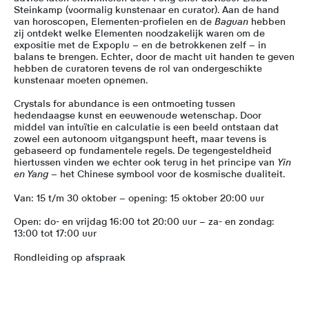
Steinkamp (voormalig kunstenaar en curator). Aan de hand
van horoscopen, Elementen-profielen en de
Baguan
hebben
zij ontdekt welke Elementen noodzakelijk waren om de
expositie met de Expoplu – en de betrokkenen zelf – in
balans te brengen. Echter, door de macht uit handen te geven
hebben de curatoren tevens de rol van ondergeschikte
kunstenaar moeten opnemen.
Crystals for abundance is een ontmoeting tussen
hedendaagse kunst en eeuwenoude wetenschap. Door
middel van intuïtie en calculatie is een beeld ontstaan dat
zowel een autonoom uitgangspunt heeft, maar tevens is
gebaseerd op fundamentele regels. De tegengesteldheid
hiertussen vinden we echter ook terug in het principe van
Yin
en Yang
– het Chinese symbool voor de kosmische dualiteit.
Van: 15 t/m 30 oktober – opening: 15 oktober 20:00 uur
Open: do- en vrijdag 16:00 tot 20:00 uur – za- en zondag:
13:00 tot 17:00 uur
Rondleiding op afspraak