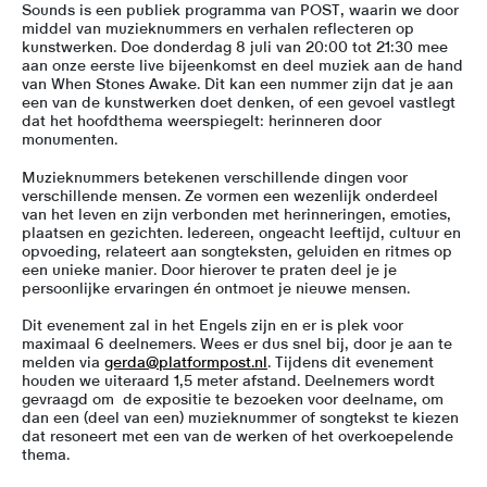
Sounds is een publiek programma van POST, waarin we door
middel van muzieknummers en verhalen reflecteren op
kunstwerken. Doe donderdag 8 juli van 20:00 tot 21:30 mee
aan onze eerste live bijeenkomst en deel muziek aan de hand
van When Stones Awake. Dit kan een nummer zijn dat je aan
een van de kunstwerken doet denken, of een gevoel vastlegt
dat het hoofdthema weerspiegelt: herinneren door
monumenten.
Muzieknummers betekenen verschillende dingen voor
verschillende mensen. Ze vormen een wezenlijk onderdeel
van het leven en zijn verbonden met herinneringen, emoties,
plaatsen en gezichten. Iedereen, ongeacht leeftijd, cultuur en
opvoeding, relateert aan songteksten, geluiden en ritmes op
een unieke manier. Door hierover te praten deel je je
persoonlijke ervaringen én ontmoet je nieuwe mensen.
Dit evenement zal in het Engels zijn en er is plek voor
maximaal 6 deelnemers. Wees er dus snel bij, door je aan te
melden via
gerda@platformpost.nl
. Tijdens dit evenement
houden we uiteraard 1,5 meter afstand. Deelnemers wordt
gevraagd om de expositie te bezoeken voor deelname, om
dan een (deel van een) muzieknummer of songtekst te kiezen
dat resoneert met een van de werken of het overkoepelende
thema.