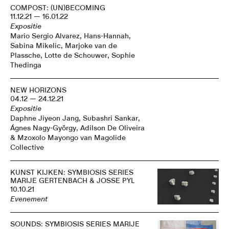
COMPOST: (UN)BECOMING
11.12.21 — 16.01.22
Expositie
Mario Sergio Alvarez, Hans-Hannah,
Sabina Mikelic, Marjoke van de
Plassche, Lotte de Schouwer, Sophie
Thedinga
NEW HORIZONS
04.12 — 24.12.21
Expositie
Daphne Jiyeon Jang, Subashri Sankar,
Ágnes Nagy-György, Adilson De Oliveira
& Mzoxolo Mayongo van Magolide
Collective
KUNST KIJKEN: SYMBIOSIS SERIES
MARIJE GERTENBACH & JOSSE PYL
10.10.21
Evenement
SOUNDS: SYMBIOSIS SERIES MARIJE